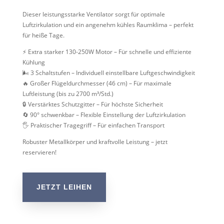
Dieser leistungsstarke Ventilator sorgt für optimale
Luftzirkulation und ein angenehm kühles Raumklima – perfekt
für heiße Tage.
⚡ Extra starker 130-250W Motor – Für schnelle und effiziente
Kühlung
🌬️ 3 Schaltstufen – Individuell einstellbare Luftgeschwindigkeit
🔥 Großer Flügeldurchmesser (46 cm) – Für maximale
Luftleistung (bis zu 2700 m³/Std.)
🔒 Verstärktes Schutzgitter – Für höchste Sicherheit
🔄 90° schwenkbar – Flexible Einstellung der Luftzirkulation
🖐️ Praktischer Tragegriff – Für einfachen Transport
Robuster Metallkörper und kraftvolle Leistung – jetzt
reservieren!
JETZT LEIHEN