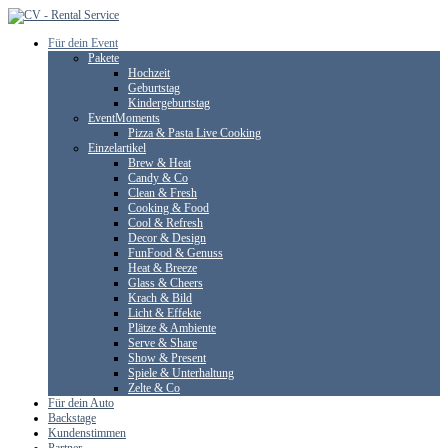
Für dein Event
Pakete
Hochzeit
Geburtstag
Kindergeburtstag
EventMoments
Pizza & Pasta Live Cooking
Einzelartikel
Brew & Heat
Candy & Co
Clean & Fresh
Cooking & Food
Cool & Refresh
Decor & Design
FunFood & Genuss
Heat & Breeze
Glass & Cheers
Krach & Bild
Licht & Effekte
Plätze & Ambiente
Serve & Share
Show & Present
Spiele & Unterhaltung
Zelte & Co
Für dein Auto
Backstage
Kundenstimmen