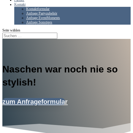
Partner
Kontakt
Kontaktformular
Anfrage Partyzubehör
Anfrage EventMoments
Anfrage Sonstiges
Seite wählen
Naschen war noch nie so
stylish!
zum Anfrageformular