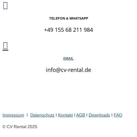

TELEFON & WHATSAPP
+49 155 68 211 984

EMAIL
info@cv-rental.de
Impressum
I
Datenschutz
I
Kontakt
I
AGB
I
Downloads
I
FAQ
© CV Rental 2025