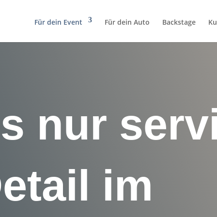
Für dein Event
Für dein Auto
Backstage
Ku
s nur serv
etail im