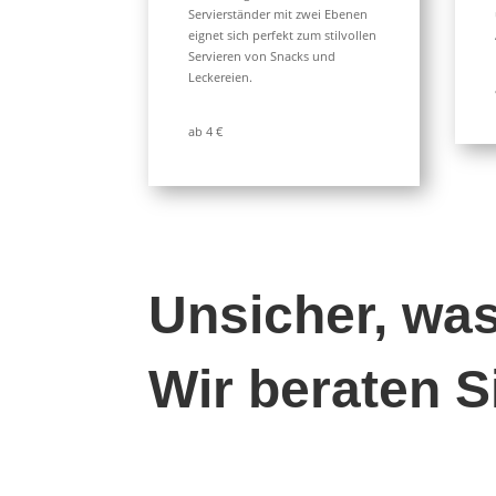
Servierständer mit zwei Ebenen
eignet sich perfekt zum stilvollen
Servieren von Snacks und
Leckereien.
ab 4 €
Unsicher, wa
Wir beraten S