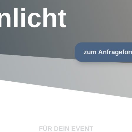
licht
zum Anfragefor
FÜR DEIN EVENT