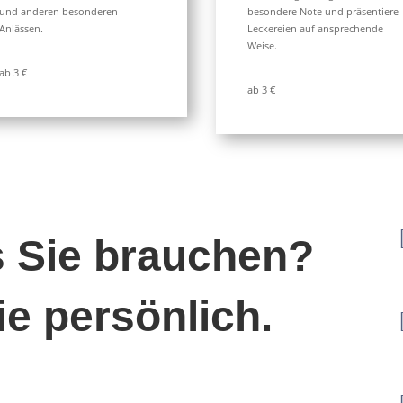
und anderen besonderen
besondere Note und präsentiere
Anlässen.
Leckereien auf ansprechende
Weise.
ab 3 €
ab 3 €
s Sie brauchen?
ie persönlich.