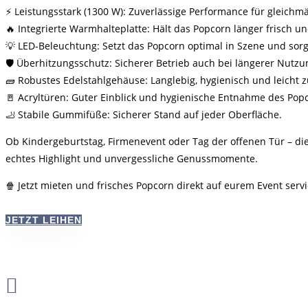
⚡ Leistungsstark (1300 W): Zuverlässige Performance für gleichm
🔥 Integrierte Warmhalteplatte: Hält das Popcorn länger frisch u
💡 LED-Beleuchtung: Setzt das Popcorn optimal in Szene und sor
🛡️ Überhitzungsschutz: Sicherer Betrieb auch bei längerer Nutzu
🧱 Robustes Edelstahlgehäuse: Langlebig, hygienisch und leicht z
🚪 Acryltüren: Guter Einblick und hygienische Entnahme des Pop
🦶 Stabile Gummifüße: Sicherer Stand auf jeder Oberfläche.
Ob Kindergeburtstag, Firmenevent oder Tag der offenen Tür – di
echtes Highlight und unvergessliche Genussmomente.
🍿 Jetzt mieten und frisches Popcorn direkt auf eurem Event serv
JETZT LEIHEN
