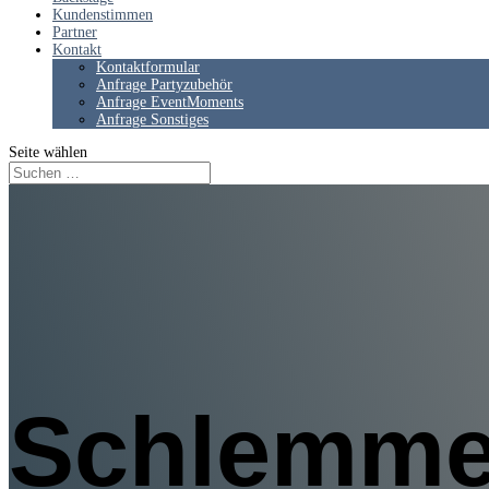
Kundenstimmen
Partner
Kontakt
Kontaktformular
Anfrage Partyzubehör
Anfrage EventMoments
Anfrage Sonstiges
Seite wählen
Schlemme