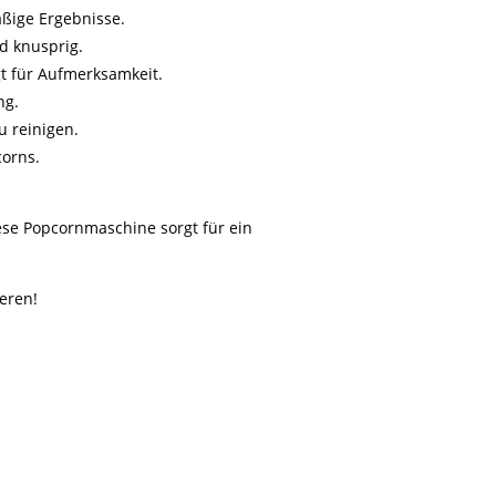
äßige Ergebnisse.
nd knusprig.
gt für Aufmerksamkeit.
ng.
u reinigen.
corns.
ese Popcornmaschine sorgt für ein
ieren!