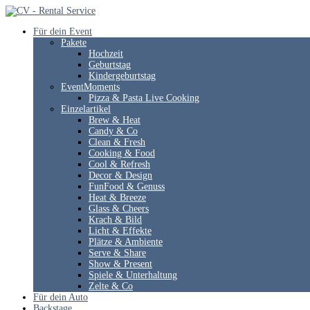
Für dein Event
Pakete
Hochzeit
Geburtstag
Kindergeburtstag
EventMoments
Pizza & Pasta Live Cooking
Einzelartikel
Brew & Heat
Candy & Co
Clean & Fresh
Cooking & Food
Cool & Refresh
Decor & Design
FunFood & Genuss
Heat & Breeze
Glass & Cheers
Krach & Bild
Licht & Effekte
Plätze & Ambiente
Serve & Share
Show & Present
Spiele & Unterhaltung
Zelte & Co
Für dein Auto
Backstage