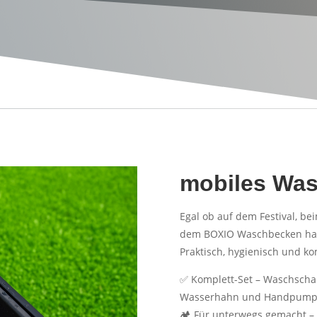
mobiles Wa
Egal ob auf dem Festival, b
dem BOXIO Waschbecken hast
Praktisch, hygienisch und ko
✅ Komplett-Set – Waschschale
Wasserhahn und Handpum
🏕 Für unterwegs gemacht – 