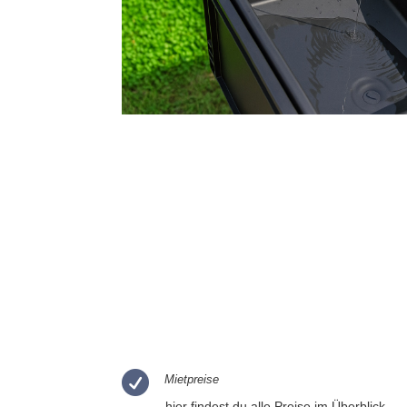

Mietpreise
hier findest du alle Preise im Überblick...