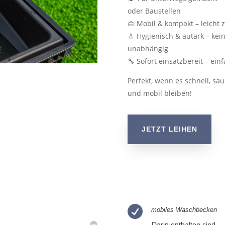
oder Baustellen
👜 Mobil & kompakt – leicht 
💧 Hygienisch & autark – kei
unabhängig
🔧 Sofort einsatzbereit – ein
Perfekt, wenn es schnell, sau
und mobil bleiben!
JETZT LEIHEN

mobiles Waschbecken
Darin enthalten sind...