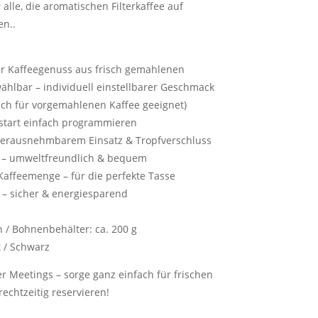
alle, die aromatischen Filterkaffee auf
n..
für Kaffeegenuss aus frisch gemahlenen
hlbar – individuell einstellbarer Geschmack
uch für vorgemahlenen Kaffee geeignet)
start einfach programmieren
t herausnehmbarem Einsatz & Tropfverschluss
n – umweltfreundlich & bequem
Kaffeemenge – für die perfekte Tasse
 – sicher & energiesparend
n / Bohnenbehälter: ca. 200 g
t / Schwarz
er Meetings – sorge ganz einfach für frischen
rechtzeitig reservieren!