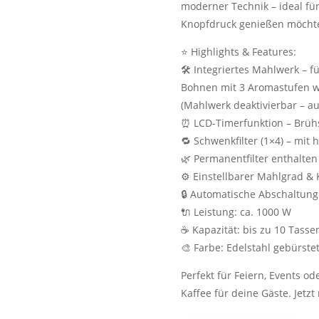
moderner Technik – ideal für 
Knopfdruck genießen möchte
⭐ Highlights & Features:
🛠️ Integriertes Mahlwerk – 
Bohnen mit 3 Aromastufen wä
(Mahlwerk deaktivierbar – a
⏰ LCD-Timerfunktion – Brüh
🔁 Schwenkfilter (1×4) – mi
🌿 Permanentfilter enthalte
⚙️ Einstellbarer Mahlgrad & 
🔒 Automatische Abschaltung
🔌 Leistung: ca. 1000 W
☕ Kapazität: bis zu 10 Tasse
🎨 Farbe: Edelstahl gebürste
Perfekt für Feiern, Events od
Kaffee für deine Gäste. Jetzt 