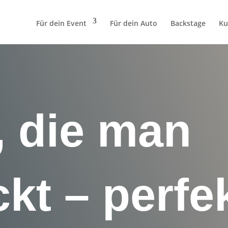
Für dein Event
Für dein Auto
Backstage
Ku
 die man
kt – perfe