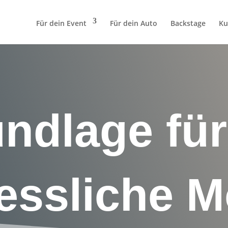
Für dein Event
Für dein Auto
Backstage
Ku
ndlage für
essliche 