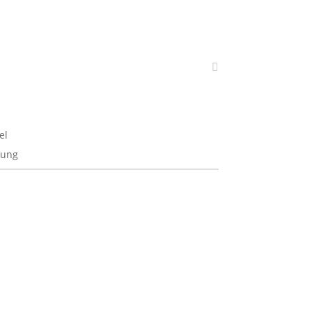
el
tung