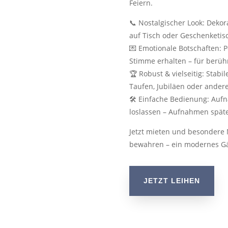
Feiern.
📞 Nostalgischer Look: Dekora
auf Tisch oder Geschenketis
💌 Emotionale Botschaften: P
Stimme erhalten – für berü
🏆 Robust & vielseitig: Stab
Taufen, Jubiläen oder ander
🛠️ Einfache Bedienung: Auf
loslassen – Aufnahmen spät
Jetzt mieten und besondere
bewahren – ein modernes Gä
JETZT LEIHEN