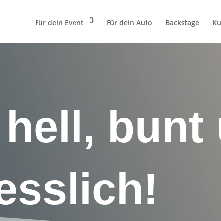
Für dein Event
Für dein Auto
Backstage
Ku
hell, bunt
esslich!