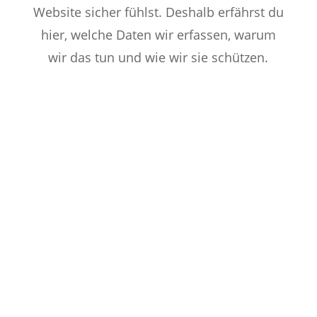
Website sicher fühlst. Deshalb erfährst du
hier, welche Daten wir erfassen, warum
wir das tun und wie wir sie schützen.
Datenschutz – Deine Daten in
sicheren Händen
Dein Vertrauen ist uns wichtig.
Deshalb gehen wir
verantwortungsvoll mit deinen
personenbezogenen Daten um. Auf
dieser Seite informieren wir dich
transparent darüber, welche Daten