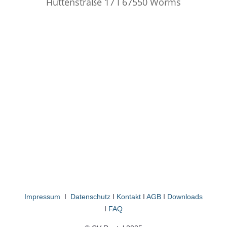
Hüttenstraße 17 I 67550 Worms
TELEFON & WHATSAPP
+49 155 68 211 984
EMAIL
info@cv-rental.de
Impressum
I
Datenschutz
I
Kontakt
I
AGB
I
Downloads
I
FAQ